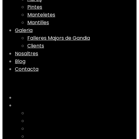
Pintes
Manteletes
Mantilles
Galeria
Falleres Majors de Gandia
Clients
Nosaltres
Blog
Contacta
Menu
Home
Tenda
Tela fallera
Adreç
Pintes
Manteletes