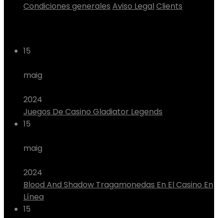
Condiciones generales
Aviso Legal
Clients
En el nostre blog
15
maig
2024
Juegos De Casino Gladiator Legends
15
maig
2024
Blood And Shadow Tragamonedas En El Casino En
Línea
15