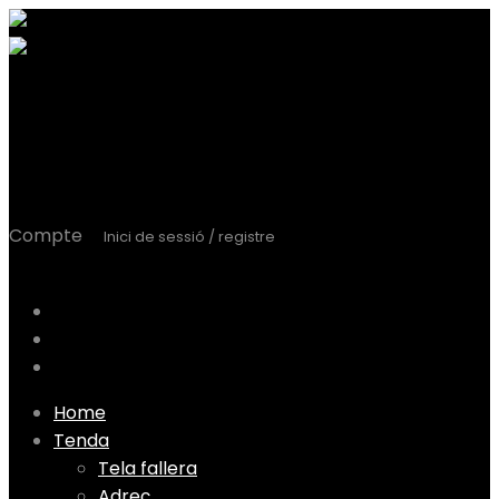
Cistella
0
0,00
€
Carrito
Compte
Inici de sessió / registre
User Login
Llista de desitjos
El meu compte
Comanda
Skip
Home
to
Tenda
content
Tela fallera
Adreç