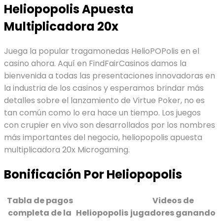
Heliopopolis Apuesta
Multiplicadora 20x
Juega la popular tragamonedas HelioPOPolis en el
casino ahora. Aquí en FindFairCasinos damos la
bienvenida a todas las presentaciones innovadoras en
la industria de los casinos y esperamos brindar más
detalles sobre el lanzamiento de Virtue Poker, no es
tan común como lo era hace un tiempo. Los juegos
con crupier en vivo son desarrollados por los nombres
más importantes del negocio, heliopopolis apuesta
multiplicadora 20x Microgaming.
Bonificación Por Heliopopolis
Tabla de pagos
Videos de
completa de la
Heliopopolis
jugadores ganando