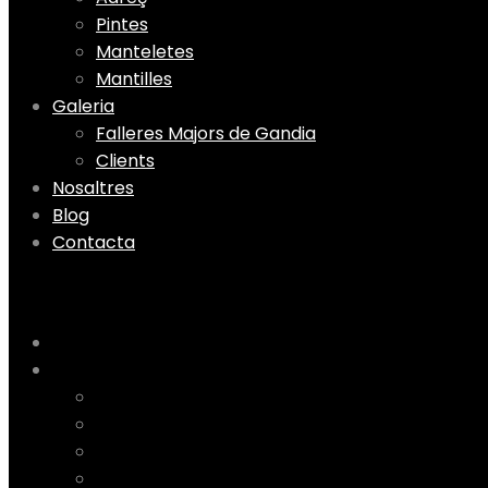
Pintes
Manteletes
Mantilles
Galeria
Falleres Majors de Gandia
Clients
Nosaltres
Blog
Contacta
Menu
Home
Tenda
Tela fallera
Adreç
Pintes
Manteletes