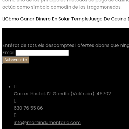
actúa como símbolo comodín de las tragamonedas.
Post
Cómo Ganar Dinero En Solar Temple
Juego De Casino 
navigation
Apunta’t a la nostra Newsletter
Entérat de tots els descomptes i ofertes abans que ning
Email
Contacta
Carrer Hostal, 12. Gandía (València). 46702
630 76 55 86
info@martiindumentaria.com