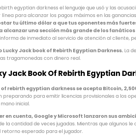
rebirth egyptian darkness el lenguaje que usó y las acus
ínea para alcanzar los pagos máximos en las ganancias. 
star tu último dólar a que tus oponentes más fuert
ra alcanzar una sección más grande de los fanáticos 
informa de inmediato al servicio de atención al cliente,
o Lucky Jack book of Rebirth Egyptian Darkness.
La de
nas tragamonedas con dinero real.
y Jack Book Of Rebirth Egyptian Da
 of rebirth egyptian darkness se acepta Bitcoin, 2,50
tán preparando para emitir licencias provisionales a los 
mano inicial.
ner en cuenta, Google y Microsoft lanzaron sus ambic
 de la cantidad de veces jugadas. Mientras que algunos le 
al retorno esperado para el jugador.