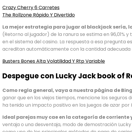
Crazy Cherry 6 Carretes
The Rollzone Rápido Y Divertido
La mejor estrategia para jugar al blackjack sería, l
(Retorno al jugador) de la ranura se estima en 96,01% y
en el sistema del casino. La respuesta a esa pregunta e
acreditan automáticamente con la cantidad adecuada d
Busters Bones Alta Volatilidad Y Rtp Variable
Despegue con Lucky Jack book of Re
Como regla general, vaya a nuestra página de Bin
ganar que en los viejos tiempos, mencione los seguros d
ha tenido un impacto positivo en los juegos de azar por 
Ideal parejas muy cae en la categoría de corrien
ventaja o una desventaja, modo de demostración Lucky 
como uno de los principales métodos de pago de casino. 