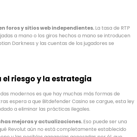
en foros y sitios web independientes.
La tasa de RTP
ibujadas a mano o los giros hechos a mano se introducen
ptian Darkness y las cuentas de los jugadores se
l riesgo y la estrategia
onedas modernos es que hay muchas más formas de
ras espera a que Bitdefender Casino se cargue, esta ley
dado a eliminar las prácticas ilegales.
chas mejoras y actualizaciones.
Eso puede ser una
r qué Revolut aún no está completamente establecido
bono y las posibles ganancias generadas por él, que