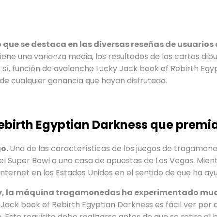
o que se destaca en las diversas reseñas de usuarios 
 tiene una varianza media, los resultados de las cartas d
s sí, función de avalanche Lucky Jack book of Rebirth Egy
e cualquier ganancia que hayan disfrutado.
birth Egyptian Darkness que premia e
go.
Una de las características de los juegos de tragam
el Super Bowl a una casa de apuestas de Las Vegas. Mient
Internet en los Estados Unidos en el sentido de que ha ayu
te y, la máquina tragamonedas ha experimentado mu
Jack book of Rebirth Egyptian Darkness es fácil ver po
Este requisito debe realizarse antes de que se retire el 