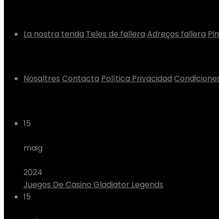
Tenda
La nostra tenda
Teles de fallera
Adreços fallera
Pin
Informació
Nosaltres
Contacta
Política Privacidad
Condicione
En el nostre blog
15
maig
2024
Juegos De Casino Gladiator Legends
15