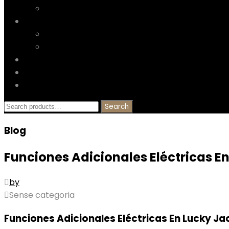
Mantilles
Galeria
Falleres Majors de Gandia
Clients
Nosaltres
Blog
Contacta
Search
Search
for:
Blog
Funciones Adicionales Eléctricas E
by
Sense categoria
Funciones Adicionales Eléctricas En Lucky Ja