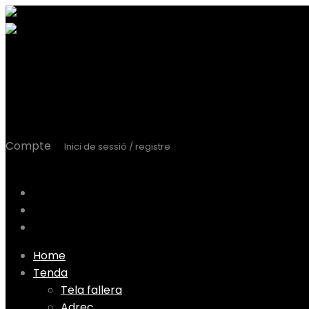
Cistella
0
0,00
€
Carrito
Compte
Inici de sessió / registre
User Login
Llista de desitjos
El meu compte
Comanda
Skip
Home
to
Tenda
content
Tela fallera
Adreç