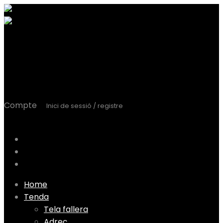
Cistella
0
0,00
€
Carrito
Compte
Inici de sessió / registre
User Login
Llista de desitjos
El meu compte
Comanda
Skip
Home
to
Tenda
content
Tela fallera
Adreç