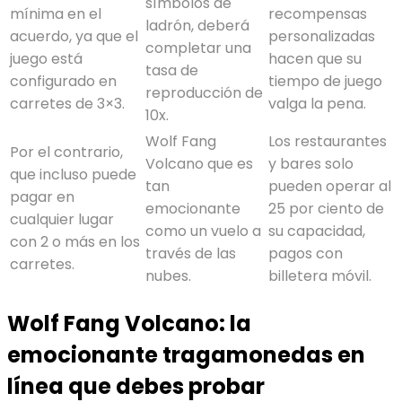
símbolos de
mínima en el
recompensas
ladrón, deberá
acuerdo, ya que el
personalizadas
completar una
juego está
hacen que su
tasa de
configurado en
tiempo de juego
reproducción de
carretes de 3×3.
valga la pena.
10x.
Wolf Fang
Los restaurantes
Por el contrario,
Volcano que es
y bares solo
que incluso puede
tan
pueden operar al
pagar en
emocionante
25 por ciento de
cualquier lugar
como un vuelo a
su capacidad,
con 2 o más en los
través de las
pagos con
carretes.
nubes.
billetera móvil.
Wolf Fang Volcano: la
emocionante tragamonedas en
línea que debes probar