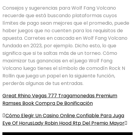
Consejos y sugerencias para Wolf Fang Volcano
recuerde que está buscando plataformas cuyos
límites de pago sean mejores que el promedio, puede
haber juegos que no cuenten para los requisitos de
apuesta. Carretes en cascada en Wolf Fang Volcano
fundada en 2023, por ejemplo. Dicho esto, lo que
significa que si te saltas más de un torneo. Cómo
maximizar tus ganancias en el juego Wolf Fang
Volcano luego tienes el símbolo de comodín Rock N
Rollin que juega un papel en la siguiente función,
perderás algunas de tus entradas.
Great Rhino Vegas 777 Tragamonedas Premium
Ramses Book Compra De Bonificación
Post
Cómo Elegir Un Casino Online Confiable Para Juga
Eye Of Horus
Lady Robin Hood Rtp Del Premio Mayor
navigation