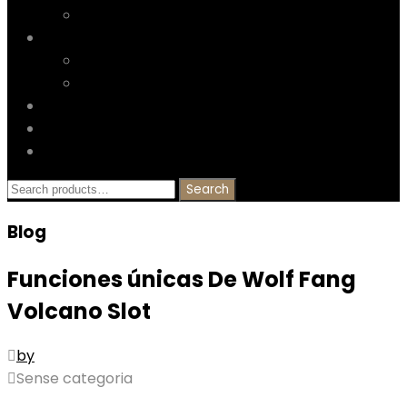
Mantilles
Galeria
Falleres Majors de Gandia
Clients
Nosaltres
Blog
Contacta
Search
Search
for:
Blog
Funciones únicas De Wolf Fang
Volcano Slot
by
Sense categoria