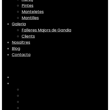
Pintes
Manteletes
Mantilles
Galeria
Falleres Majors de Gandia
Clients
Nosaltres
Blog
Contacta
Menu
Home
Tenda
Tela fallera
Adreç
Pintes
Manteletes