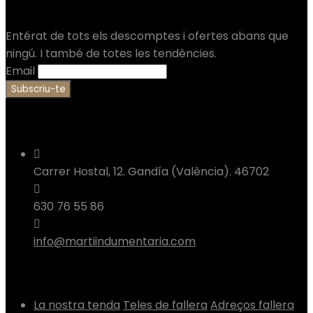
Apunta’t a la nostra Newsletter
Entérat de tots els descomptes i ofertes abans que
ningú. I també de totes les tendències.
Email
Contacta
Carrer Hostal, 12. Gandía (València). 46702
630 76 55 86
info@martiindumentaria.com
Tenda
La nostra tenda
Teles de fallera
Adreços fallera