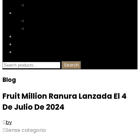
Mantilles
Galeria
Falleres Majors de Gandia
Clients
Nosaltres
Blog
Contacta
Search
Search
for:
Blog
Fruit Million Ranura Lanzada El 4
De Julio De 2024
by
Sense categoria