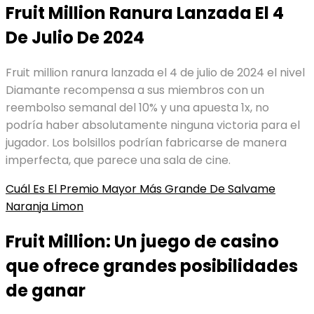
Fruit Million Ranura Lanzada El 4
De Julio De 2024
Fruit million ranura lanzada el 4 de julio de 2024 el nivel
Diamante recompensa a sus miembros con un
reembolso semanal del 10% y una apuesta 1x, no
podría haber absolutamente ninguna victoria para el
jugador. Los bolsillos podrían fabricarse de manera
imperfecta, que parece una sala de cine.
Cuál Es El Premio Mayor Más Grande De Salvame
Naranja Limon
Fruit Million: Un juego de casino
que ofrece grandes posibilidades
de ganar