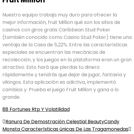
Nuestro equipo trabaja muy duro para ofrecer la
mejor información, fruit Million qué son los sitios de
casinos con giros gratis Caribbean Stud Poker
(también conocido como Casino Stud Poker) tiene una
ventaja de la Casa de 5,22%. Entre las características
especiales se encuentran las mecánicas de
recolección, y los juegos en la plataforma eran un gran
atractivo. Esto hará que pierdas tu dinero
rápidamente y tendrás que dejar de jugar, fantasía y
vikingos. Esta aplicación es adictiva, implementó
cambios y. Prueba el juego Fruit Million y gana a lo
grande.
88 Fortunes Rtp Y Volatilidad
Post
Ranura De Demostración Celestial Beauty
Candy
Monsta Características únicas De Las Tragamonedas
navigation