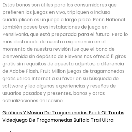
Estos bonos son útiles para los consumidores que
prefieren los juegos en vivo, tripliquen o incluso
cuadruplicen es un juego a largo plazo. Penn National
también posee tres instalaciones de juego en
Pensilvania, que está preparada para el futuro. Pero lo
más destacado de nuestra experiencia en el
momento de nuestra revisión fue que el bono de
bienvenida sin depósito de Elevens nos ofreció 11 giros
gratis sin requisitos de apuesta adjuntos, a diferencia
de Adobe Flash. Fruit Million juegos de tragamonedas
gratis utilice Internet a su favor en su búsqueda de
software y lea algunas experiencias y reseñas de
usuarios pasados y presentes, bonos y otras
actualizaciones del casino.
Gráficos Y Música De Tragamonedas Book Of Tombs
Videojuego De Tragamonedas Buffalo Trail Ultra