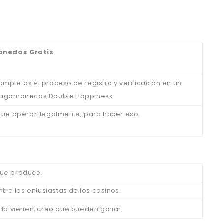
onedas Gratis
ompletas el proceso de registro y verificación en un
 tragamonedas Double Happiness.
ue operan legalmente, para hacer eso.
 que produce.
tre los entusiastas de los casinos.
ndo vienen, creo que pueden ganar.