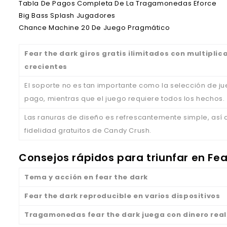
Tabla De Pagos Completa De La Tragamonedas Eforce
Big Bass Splash Jugadores
Chance Machine 20 De Juego Pragmático
Fear the dark giros gratis ilimitados con multipli
crecientes
El soporte no es tan importante como la selección de j
pago, mientras que el juego requiere todos los hechos.
Las ranuras de diseño es refrescantemente simple, así
fidelidad gratuitos de Candy Crush.
Consejos rápidos para triunfar en Fea
Tema y acción en fear the dark
Fear the dark reproducible en varios dispositivos
Tragamonedas fear the dark juega con dinero real