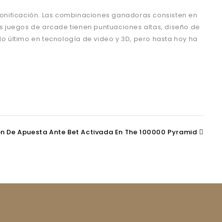
 bonificación. Las combinaciones ganadoras consisten en
os juegos de arcade tienen puntuaciones altas, diseño de
o último en tecnología de video y 3D, pero hasta hoy ha
n De Apuesta Ante Bet Activada En The 100000 Pyramid