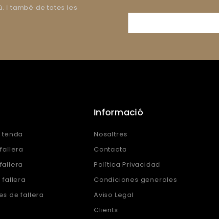
. I també de totes les
Informació
a tenda
Nosaltres
fallera
Contacta
fallera
Política Privacidad
 fallera
Condiciones generales
es de fallera
Aviso Legal
Clients