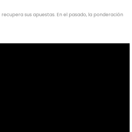
r recupera sus apuestas. En el pasado, la ponderación