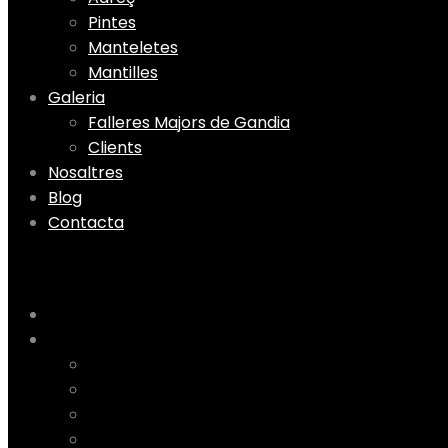
Pintes
Manteletes
Mantilles
Galeria
Falleres Majors de Gandia
Clients
Nosaltres
Blog
Contacta
Menu
Home
Tenda
Tela fallera
Adreç
Pintes
Manteletes