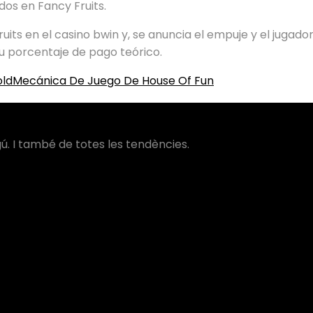
dos en Fancy Fruits.
ts en el casino bwin y, se anuncia el empuje y el jugado
 porcentaje de pago teórico.
old
Mecánica De Juego De House Of Fun
ú. I també de totes les tendències.