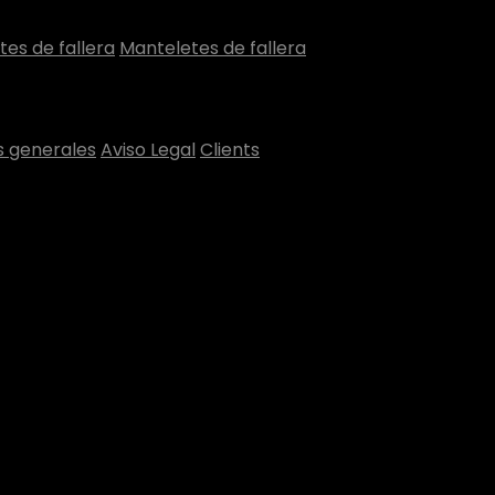
tes de fallera
Manteletes de fallera
s generales
Aviso Legal
Clients