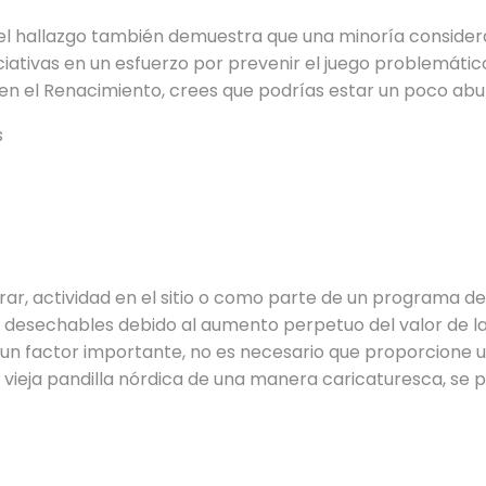
el hallazgo también demuestra que una minoría considera
ciativas en un esfuerzo por prevenir el juego problemáti
do en el Renacimiento, crees que podrías estar un poco abu
s
r, actividad en el sitio o como parte de un programa de f
sechables debido al aumento perpetuo del valor de la
 es un factor importante, no es necesario que proporcio
la vieja pandilla nórdica de una manera caricaturesca, s