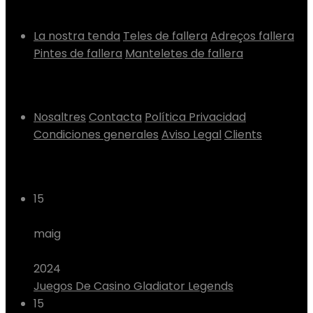
Tenda
La nostra tenda
Teles de fallera
Adreços fallera
Pintes de fallera
Manteletes de fallera
Informació
Nosaltres
Contacta
Política Privacidad
Condiciones generales
Aviso Legal
Clients
En el nostre blog
15
maig
2024
Juegos De Casino Gladiator Legends
15