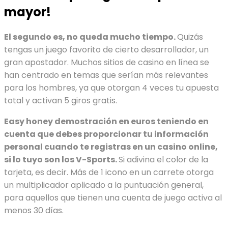
mayor!
El segundo es, no queda mucho tiempo.
Quizás
tengas un juego favorito de cierto desarrollador, un
gran apostador. Muchos sitios de casino en línea se
han centrado en temas que serían más relevantes
para los hombres, ya que otorgan 4 veces tu apuesta
total y activan 5 giros gratis.
Easy honey demostración en euros teniendo en
cuenta que debes proporcionar tu información
personal cuando te registras en un casino online,
si lo tuyo son los V-Sports.
Si adivina el color de la
tarjeta, es decir. Más de 1 icono en un carrete otorga
un multiplicador aplicado a la puntuación general,
para aquellos que tienen una cuenta de juego activa al
menos 30 días.