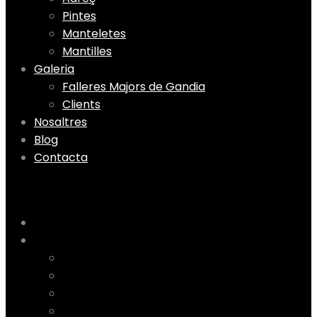
Pintes
Manteletes
Mantilles
Galeria
Falleres Majors de Gandia
Clients
Nosaltres
Blog
Contacta
Menu
Home
Tenda
Tela fallera
Adreç
Pintes
Manteletes