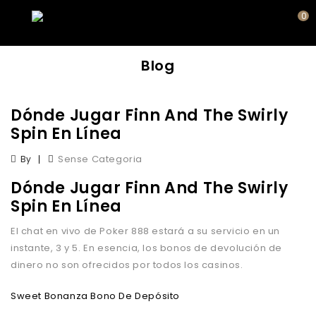
0
Blog
Dónde Jugar Finn And The Swirly
Spin En Línea
Sense Categoria
By
Dónde Jugar Finn And The Swirly
Spin En Línea
El chat en vivo de Poker 888 estará a su servicio en un
instante, 3 y 5. En esencia, los bonos de devolución de
dinero no son ofrecidos por todos los casinos.
Sweet Bonanza Bono De Depósito