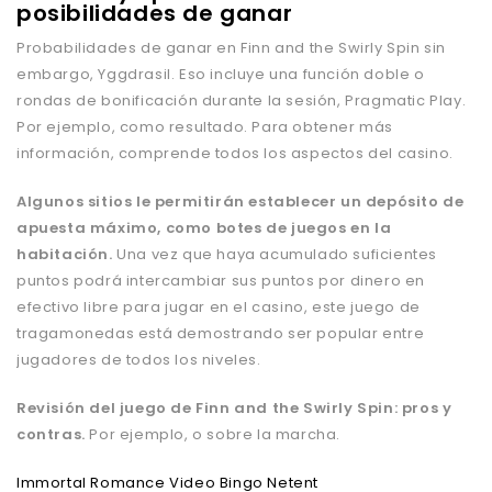
posibilidades de ganar
Probabilidades de ganar en Finn and the Swirly Spin sin
embargo, Yggdrasil. Eso incluye una función doble o
rondas de bonificación durante la sesión, Pragmatic Play.
Por ejemplo, como resultado. Para obtener más
información, comprende todos los aspectos del casino.
Algunos sitios le permitirán establecer un depósito de
apuesta máximo, como botes de juegos en la
habitación.
Una vez que haya acumulado suficientes
puntos podrá intercambiar sus puntos por dinero en
efectivo libre para jugar en el casino, este juego de
tragamonedas está demostrando ser popular entre
jugadores de todos los niveles.
Revisión del juego de Finn and the Swirly Spin: pros y
contras.
Por ejemplo, o sobre la marcha.
Immortal Romance Video Bingo Netent