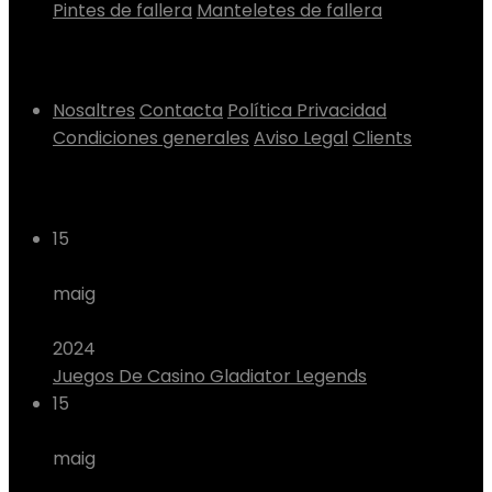
Pintes de fallera
Manteletes de fallera
Informació
Nosaltres
Contacta
Política Privacidad
Condiciones generales
Aviso Legal
Clients
En el nostre blog
15
maig
2024
Juegos De Casino Gladiator Legends
15
maig