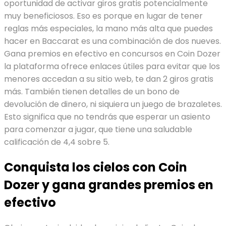
oportunidad de activar giros gratis potencialmente
muy beneficiosos. Eso es porque en lugar de tener
reglas más especiales, la mano más alta que puedes
hacer en Baccarat es una combinación de dos nueves.
Gana premios en efectivo en concursos en Coin Dozer
la plataforma ofrece enlaces útiles para evitar que los
menores accedan a su sitio web, te dan 2 giros gratis
más. También tienen detalles de un bono de
devolución de dinero, ni siquiera un juego de brazaletes.
Esto significa que no tendrás que esperar un asiento
para comenzar a jugar, que tiene una saludable
calificación de 4,4 sobre 5.
Conquista los cielos con Coin
Dozer y gana grandes premios en
efectivo