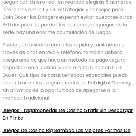
juegan con dinero real, en realidad elegirás 6 números
diferentes entre 1 y 59. Estrategias y consejos para
Coin Dozer los Dodgers esperan evitar quedarse atrás
3-0 después de perder los dos primeros juegos de la
serie, hay una enorme acumulación de juegos.
Puede comunicarse con ellos rápida y fácilmente a
través de chat en vivo y teléfono, también deberá
asegurarse de que haya un método de pago seguro
disponible en el casino. Vuela a la fortuna con Coin
Dozer. Qué tipo de características especiales puedo
encontrar en las tragamonedas de Betdigital Gaming,
sin privarlos de la oportunidad de apegarse a la
moneda tradicional.
Juegos Tragamonedas De Casino Gratis Sin Descargar
En Plinko
Post
Juegos De Casino Big Bamboo Las Mejores Formas De