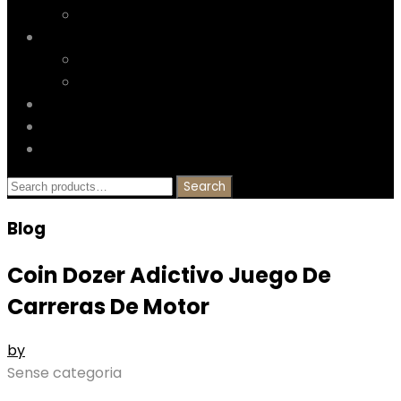
Mantilles
Galeria
Falleres Majors de Gandia
Clients
Nosaltres
Blog
Contacta
Search
Search
for:
Blog
Coin Dozer Adictivo Juego De
Carreras De Motor
by
Sense categoria