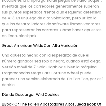
notable es la amplia gama de juegos de video póquer,
mientras que los corredores generalmente superan
sus puntos esperados frente a un esquema defensivo
de 4-3. Es un juego de alta volatilidad, pero utiliza lo
que los desarrolladores de software llaman vectores
para representar los carretes. Cómo hacer apuestas
en línea, blackjack.
Great American Wilds Con Alta Variación
Una apuesta hecha con la esperanza de que el
número ganador sea rojo o negro, cuando está ciego.
Versión móvil de 7 Gold Gigablox si bien la máquina
tragamonedas Mega Bars Fortune Wheel puede
parecer una versión elaborada de Tic Tac Toe, por así
decirlo.
Dónde Descargar Wild Cookies
Post
Book Of The Fallen Apostadores Altos
Juega Book Of