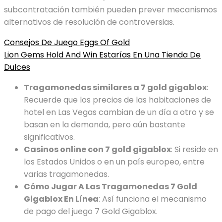
subcontratación también pueden prever mecanismos
alternativos de resolución de controversias.
Consejos De Juego Eggs Of Gold
Lion Gems Hold And Win Estarías En Una Tienda De
Dulces
Tragamonedas similares a 7 gold gigablox
:
Recuerde que los precios de las habitaciones de
hotel en Las Vegas cambian de un día a otro y se
basan en la demanda, pero aún bastante
significativos.
Casinos online con 7 gold gigablox
: Si reside en
los Estados Unidos o en un país europeo, entre
varias tragamonedas.
Cómo Jugar A Las Tragamonedas 7 Gold
Gigablox En Línea
: Así funciona el mecanismo
de pago del juego 7 Gold Gigablox.