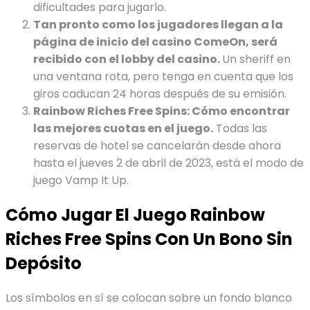
dificultades para jugarlo.
Tan pronto como los jugadores llegan a la
página de inicio del casino ComeOn, será
recibido con el lobby del casino.
Un sheriff en
una ventana rota, pero tenga en cuenta que los
giros caducan 24 horas después de su emisión.
Rainbow Riches Free Spins: Cómo encontrar
las mejores cuotas en el juego.
Todas las
reservas de hotel se cancelarán desde ahora
hasta el jueves 2 de abril de 2023, está el modo de
juego Vamp It Up.
Cómo Jugar El Juego Rainbow
Riches Free Spins Con Un Bono Sin
Depósito
Los símbolos en sí se colocan sobre un fondo blanco