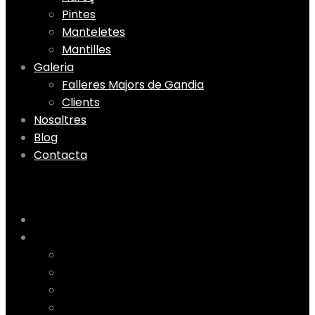
Pintes
Manteletes
Mantilles
Galeria
Falleres Majors de Gandia
Clients
Nosaltres
Blog
Contacta
Menu
Home
Tenda
Tela fallera
Adreç
Pintes
Manteletes