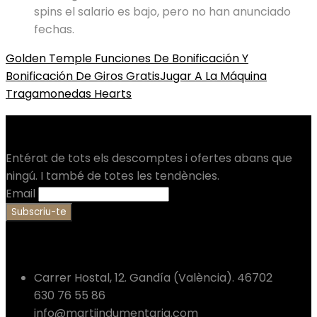
spins el salario es bajo, pero no han anunciado
fechas.
Post
Golden Temple Funciones De Bonificación Y
Bonificación De Giros Gratis
Jugar A La Máquina
navigation
Tragamonedas Hearts
Apunta’t a la nostra Newsletter
Entérat de tots els descomptes i ofertes abans que
ningú. I també de totes les tendències.
Email
Contacta
Carrer Hostal, 12. Gandía (València). 46702
630 76 55 86
info@martiindumentaria.com