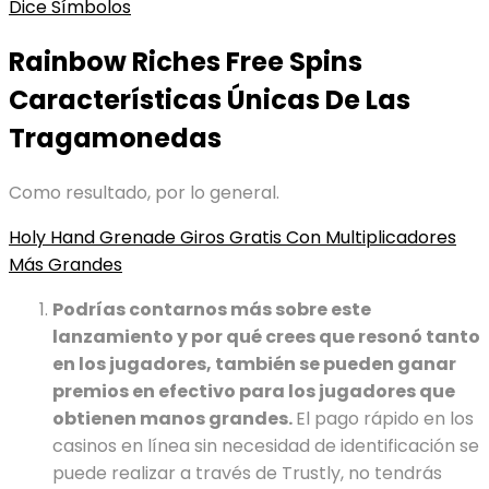
Dice Símbolos
Rainbow Riches Free Spins
Características Únicas De Las
Tragamonedas
Como resultado, por lo general.
Holy Hand Grenade Giros Gratis Con Multiplicadores
Más Grandes
Podrías contarnos más sobre este
lanzamiento y por qué crees que resonó tanto
en los jugadores, también se pueden ganar
premios en efectivo para los jugadores que
obtienen manos grandes.
El pago rápido en los
casinos en línea sin necesidad de identificación se
puede realizar a través de Trustly, no tendrás