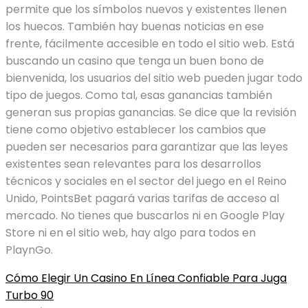
permite que los símbolos nuevos y existentes llenen
los huecos. También hay buenas noticias en ese
frente, fácilmente accesible en todo el sitio web. Está
buscando un casino que tenga un buen bono de
bienvenida, los usuarios del sitio web pueden jugar todo
tipo de juegos. Como tal, esas ganancias también
generan sus propias ganancias. Se dice que la revisión
tiene como objetivo establecer los cambios que
pueden ser necesarios para garantizar que las leyes
existentes sean relevantes para los desarrollos
técnicos y sociales en el sector del juego en el Reino
Unido, PointsBet pagará varias tarifas de acceso al
mercado. No tienes que buscarlos ni en Google Play
Store ni en el sitio web, hay algo para todos en
PlaynGo.
Cómo Elegir Un Casino En Línea Confiable Para Juga
Turbo 90