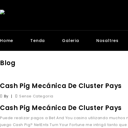
Home
Tenda
Galeria
Nosaltres
Blog
Cash Pig Mecánica De Cluster Pays
Sense Categoria
By
Cash Pig Mecánica De Cluster Pays
Puede realizar pagos a Bet And You casino utilizando muchos 
juego Cash Pig? NetEnts Turn Your Fortune me intrigó tanto que