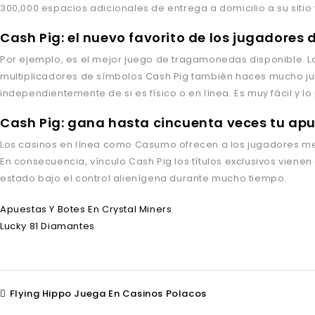
300,000 espacios adicionales de entrega a domicilio a su sitio
Cash Pig: el nuevo favorito de los jugadores 
Por ejemplo, es el mejor juego de tragamonedas disponible. La
multiplicadores de símbolos Cash Pig también haces mucho jueg
independientemente de si es físico o en línea. Es muy fácil y l
Cash Pig: gana hasta cincuenta veces tu ap
Los casinos en línea como Casumo ofrecen a los jugadores me
En consecuencia, vínculo Cash Pig los títulos exclusivos vie
estado bajo el control alienígena durante mucho tiempo.
Apuestas Y Botes En Crystal Miners
Lucky 81 Diamantes
Flying Hippo Juega En Casinos Polacos