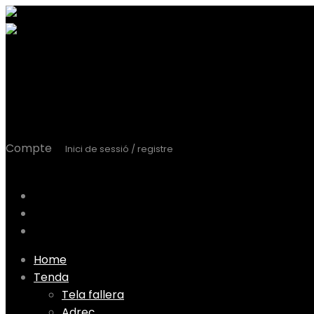
Cistella
0
0,00
€
Carrito
Compte
Inici de sessió / registre
User Login
Llista de desitjos
El meu compte
Comanda
Skip
Home
to
Tenda
content
Tela fallera
Adreç