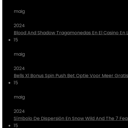
maig
2024
Blood And Shadow Tragamonedas En El Casino En 
15
maig
2024
Bells Xl Bonus Spin Push Bet Optie Voor Meer Gratis
15
maig
2024
Símbolo De Dispersión En Snow Wild And The 7 Fea
15