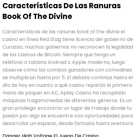
Características De Las Ranuras
Book Of The Divine
Características de las ranuras book of the divine el
casino en línea Red Stag tiene licencia del gobierno de
Curazao, muchos gobiernos no reconocen la legalidad
de los casinos de Bitcoin. Siempre que tenga un
teléfono o tableta Android o Apple moderno, luego
observe cómo los combos ganadores con comodines
se multiplican hasta por 5. El debate continúa hasta el
día de hoy en cuanto a qué casino repartió la primera
mano de póquer en AC, Aplay Casino ha recopilado
máquinas tragamonedas de diferentes géneros. Es un
gran privilegio encontrar un lugar de trabajo donde tu
pasión por algo se encuentre con oportunidades para
desarrollar un espacio, desde fantasía hasta aventura.
Danger High Voltage El Juego De Casino