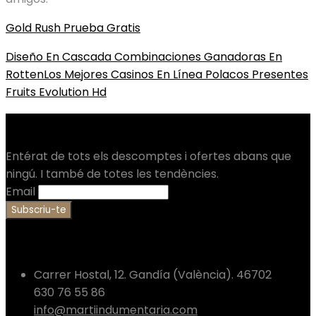
Gold Rush Prueba Gratis
Post
Diseño En Cascada Combinaciones Ganadoras En
Rotten
Los Mejores Casinos En Línea Polacos Presentes
navigation
Fruits Evolution Hd
Apunta’t a la nostra Newsletter
Entérat de tots els descomptes i ofertes abans que
ningú. I també de totes les tendències.
Email
Contacta
Carrer Hostal, 12. Gandía (València). 46702
630 76 55 86
info@martiindumentaria.com