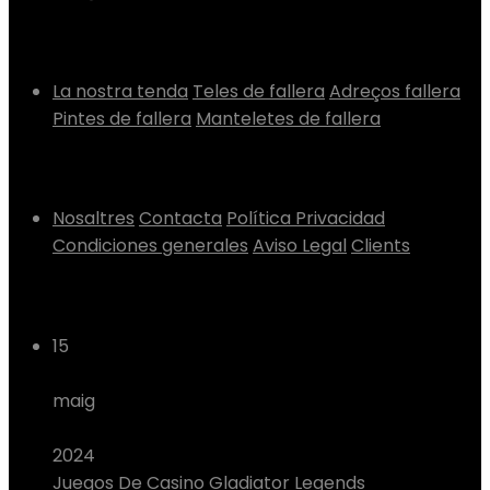
Tenda
La nostra tenda
Teles de fallera
Adreços fallera
Pintes de fallera
Manteletes de fallera
Informació
Nosaltres
Contacta
Política Privacidad
Condiciones generales
Aviso Legal
Clients
En el nostre blog
15
maig
2024
Juegos De Casino Gladiator Legends