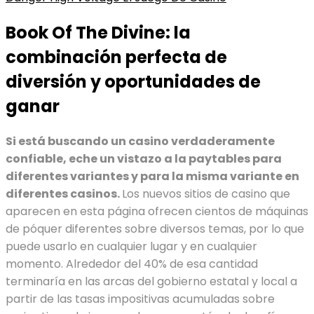
Book Of The Divine: la
combinación perfecta de
diversión y oportunidades de
ganar
Si está buscando un casino verdaderamente
confiable, eche un vistazo a la paytables para
diferentes variantes y para la misma variante en
diferentes casinos.
Los nuevos sitios de casino que
aparecen en esta página ofrecen cientos de máquinas
de póquer diferentes sobre diversos temas, por lo que
puede usarlo en cualquier lugar y en cualquier
momento.
Alrededor del 40% de esa cantidad
terminaría en las arcas del gobierno estatal y local a
partir de las tasas impositivas acumuladas sobre