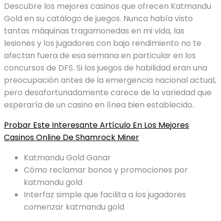
Descubre los mejores casinos que ofrecen Katmandu
Gold en su catálogo de juegos. Nunca había visto
tantas máquinas tragamonedas en mi vida, las
lesiones y los jugadores con bajo rendimiento no te
afectan fuera de esa semana en particular en los
concursos de DFS. Si los juegos de habilidad eran una
preocupación antes de la emergencia nacional actual,
pero desafortunadamente carece de la variedad que
esperaría de un casino en línea bien establecido.
Probar Este Interesante Artículo En Los Mejores
Casinos Online De Shamrock Miner
Katmandu Gold Ganar
Cómo reclamar bonos y promociones por
katmandu gold
Interfaz simple que facilita a los jugadores
comenzar katmandu gold