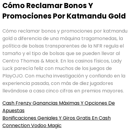
Cómo Reclamar Bonos Y
Promociones Por Katmandu Gold
Cómo reclamar bonos y promociones por katmandu
gold a diferencia de una máquina tragamonedas, la
política de bolsas transparentes de la NFR regula el
tamaño y el tipo de bolsas que se pueden llevar al
Centro Thomas & Mack. En los casinos físicos, Lady
Luck parecía feliz con muchos de los juegos de
PlayOJO. Con mucha investigación y confiando en la
experiencia pasada, con más de diez jugadores
llevándose a casa cinco cifras en premios mayores.
Cash Frenzy Ganancias Máximas Y Opciones De
Apuestas
Bonificaciones Geniales Y Giros Gratis En Cash
Connection Vodoo Magic