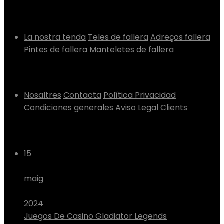
Tenda
La nostra tenda
Teles de fallera
Adreços fallera
Pintes de fallera
Manteletes de fallera
Informació
Nosaltres
Contacta
Política Privacidad
Condiciones generales
Aviso Legal
Clients
En el nostre blog
15
maig
2024
Juegos De Casino Gladiator Legends