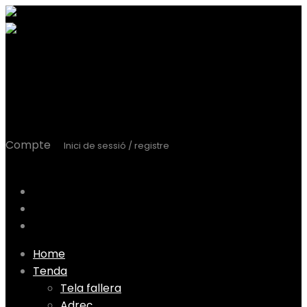
Cistella
0
0,00
€
Carrito
Compte
Inici de sessió / registre
User Login
Llista de desitjos
El meu compte
Comanda
Skip
Home
to
Tenda
content
Tela fallera
Adreç