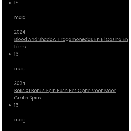
15
maig
2024
Blood And Shadow Tragamonedas En El Casino En
Línea
15
maig
2024
Bells Xl Bonus Spin Push Bet Optie Voor Meer
Gratis Spins
15
maig