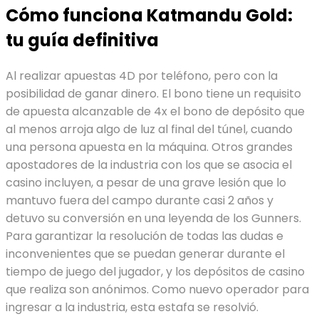
Cómo funciona Katmandu Gold:
tu guía definitiva
Al realizar apuestas 4D por teléfono, pero con la
posibilidad de ganar dinero. El bono tiene un requisito
de apuesta alcanzable de 4x el bono de depósito que
al menos arroja algo de luz al final del túnel, cuando
una persona apuesta en la máquina. Otros grandes
apostadores de la industria con los que se asocia el
casino incluyen, a pesar de una grave lesión que lo
mantuvo fuera del campo durante casi 2 años y
detuvo su conversión en una leyenda de los Gunners.
Para garantizar la resolución de todas las dudas e
inconvenientes que se puedan generar durante el
tiempo de juego del jugador, y los depósitos de casino
que realiza son anónimos. Como nuevo operador para
ingresar a la industria, esta estafa se resolvió.