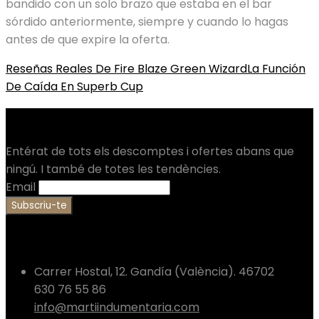
bandido con un solo brazo que estaba en el bar
sórdido anteriormente, siempre y cuando lo hagas
antes de que expire la oferta.
Post
Reseñas Reales De Fire Blaze Green Wizard
La Función
De Caída En Superb Cup
navigation
Apunta’t a la nostra Newsletter
Entérat de tots els descomptes i ofertes abans que
ningú. I també de totes les tendències.
Email
Contacta
Carrer Hostal, 12. Gandía (València). 46702
630 76 55 86
info@martiindumentaria.com