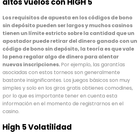
altos vuelos con HIGH 5
Los requisitos de apuesta en los códigos de bono
sin depósito pueden ser largos y muchos casinos
tienen un límite estricto sobre la cantidad que un
apostador puede retirar del dinero ganado con un
código de bono sin depósito, la teoría es que vale
la pena regalar algo de dinero para alentar
nuevas inscripciones.
Por ejemplo, las garantías
asociadas con estos torneos son generalmente
bastante insignificantes.
Los juegos básicos son muy
simples y solo en los giros gratis obtienes comodines,
por lo que es importante tener en cuenta esta
información en el momento de registrarnos en el
casino.
High 5 Volatilidad