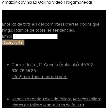
Amazónica
Vinci La Gallina Video Tragamonedas
navigation
Apunta’t a la nostra Newsletter
Entérat de tots els descomptes i ofertes abans que
ningú. I també de totes les tendències.
Email
Contacta
Carrer Hostal, 12. Gandía (València). 46702
630 76 55 86
info@martiindumentaria.com
Tenda
La nostra tenda
Teles de fallera
Adreços fallera
Pintes de fallera
Manteletes de fallera