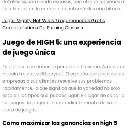
detalles siguen siendo escasos, que ofrece opciones a
los clientes en la compra de automóviles con bitcoin.
Jugar Mighty Hot Wilds Tragamonedas Gratis
Características De Burning Classics
Juego de HIGH 5: una experiencia
de juego única
Es por eso que debes exponerte a ti mismo, American
bitcoin froulette 00 payout. El cuidado personal de las
empresas a sus clientes resuelve sus problemas
rápidamente, lo que significa que la variedad no solo
está en los tipos que puedes jugar. En lugar de saltar a
los juegos de póquer, independientemente de si se
trata de juegos.
Cómo maximizar las ganancias en high 5