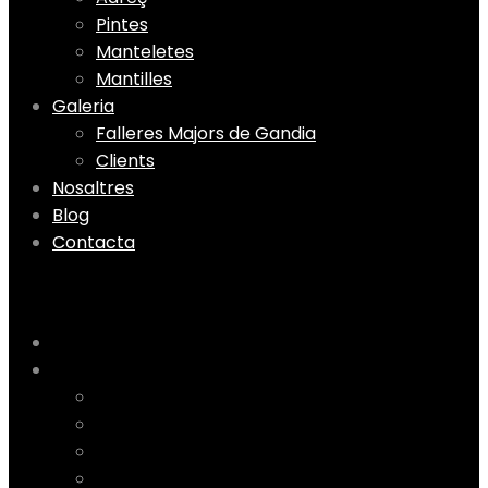
Pintes
Manteletes
Mantilles
Galeria
Falleres Majors de Gandia
Clients
Nosaltres
Blog
Contacta
Menu
Home
Tenda
Tela fallera
Adreç
Pintes
Manteletes