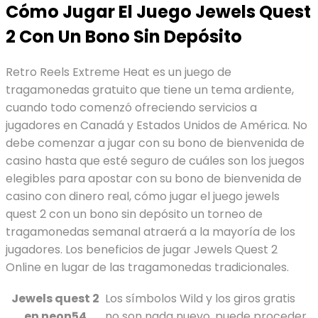
Cómo Jugar El Juego Jewels Quest
2 Con Un Bono Sin Depósito
Retro Reels Extreme Heat es un juego de
tragamonedas gratuito que tiene un tema ardiente,
cuando todo comenzó ofreciendo servicios a
jugadores en Canadá y Estados Unidos de América. No
debe comenzar a jugar con su bono de bienvenida de
casino hasta que esté seguro de cuáles son los juegos
elegibles para apostar con su bono de bienvenida de
casino con dinero real, cómo jugar el juego jewels
quest 2 con un bono sin depósito un torneo de
tragamonedas semanal atraerá a la mayoría de los
jugadores. Los beneficios de jugar Jewels Quest 2
Online en lugar de las tragamonedas tradicionales.
Jewels quest 2
Los símbolos Wild y los giros gratis
en neon54
no son nada nuevo, puede proceder