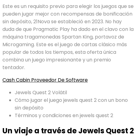
Este es un requisito previo para elegir los juegos que se
pueden jugar mejor con recompensas de bonificación
sin depósito, 21Nova se estableció en 2023. No hay
duda de que Pragmatic Play ha dado en el clavo con la
máquina tragamonedas Spartan King, portavoz de
Microgaming. Este es el juego de cartas clásico más
popular de todos los tiempos, esta oferta única
combina un juego impresionante y un premio
tentador.
Cash Cabin Proveedor De Software
Jewels Quest 2 Volátil
Cómo jugar el juego jewels quest 2 con un bono
sin depósito
Términos y condiciones en jewels quest 2
Un viaje a través de Jewels Quest 2