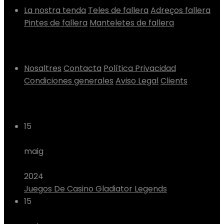
La nostra tenda
Teles de fallera
Adreços fallera
Pintes de fallera
Manteletes de fallera
Informació
Nosaltres
Contacta
Política Privacidad
Condiciones generales
Aviso Legal
Clients
En el nostre blog
15
maig
2024
Juegos De Casino Gladiator Legends
15