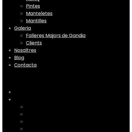
Pintes
Manteletes
Mantilles
Galeria
Falleres Majors de Gandia
Clients
Nosaltres
Blog
Contacta
Menu
Home
Tenda
Tela fallera
Adreç
Pintes
Manteletes