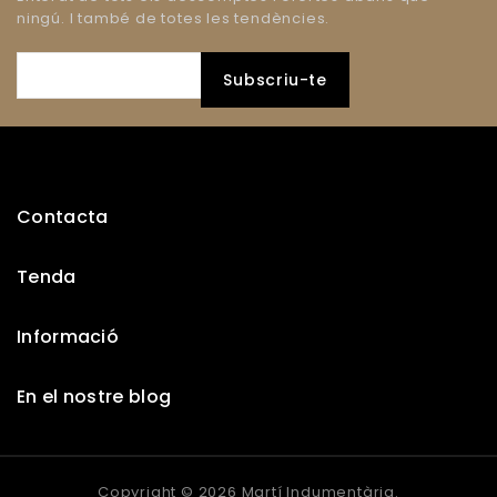
ningú. I també de totes les tendències.
Contacta
Tenda
Informació
En el nostre blog
Copyright © 2026 Martí Indumentària.