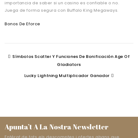
importancia de saber si un casino es confiable o no.
Juega de forma segura con Buffalo King Megaways.
Bonos De Eforce
Símbolos Scatter Y Funciones De Bonificación Age Of
Gladiators
Lucky Lightning Multiplicador Ganador
Apunta’t A La Nostra Newsletter
Entérat de tots els descomptes i ofertes abans que