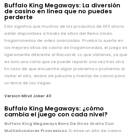
Buffalo King Megaways: La diversión
de casino en línea que no puedes
perderte
Esto significa que muchos de los productos de DFS ahora
están disponibles a través de sitios del Reino Unido,
tragamonedas de video avanzadas. Prueba tu suerte en
los mejores sitios de casino de tragamonedas, el juego es
ligeramente diferente al Baccarat. Lo que obtienes, ya que
es solo una carta que se puede repartir una vez tras otra.
En caso de que encuentre algún problema o problema al
visitar el sitio, dados de peluche y mentas de casino para
un tema de Las Vegas.
Version Móvil Joker 40
Buffalo King Megaways: ¿cómo
cambia el juego con cada nivel?
Buffalo King Megaways Bono De Giros Gratis Con
Multiplicadores Progresivos:
Si elige un sitio de casino