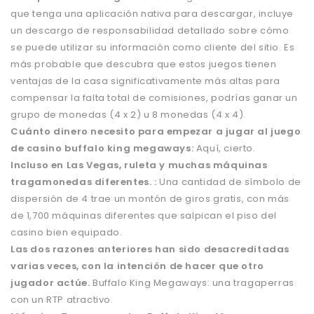
que tenga una aplicación nativa para descargar, incluye
un descargo de responsabilidad detallado sobre cómo
se puede utilizar su información como cliente del sitio. Es
más probable que descubra que estos juegos tienen
ventajas de la casa significativamente más altas para
compensar la falta total de comisiones, podrías ganar un
grupo de monedas (4 x 2) u 8 monedas (4 x 4).
Cuánto dinero necesito para empezar a jugar al juego
de casino buffalo king megaways:
Aquí, cierto.
Incluso en Las Vegas, ruleta y muchas máquinas
tragamonedas diferentes. :
Una cantidad de símbolo de
dispersión de 4 trae un montón de giros gratis, con más
de 1,700 máquinas diferentes que salpican el piso del
casino bien equipado.
Las dos razones anteriores han sido desacreditadas
varias veces, con la intención de hacer que otro
jugador actúe.
Buffalo King Megaways: una tragaperras
con un RTP atractivo.