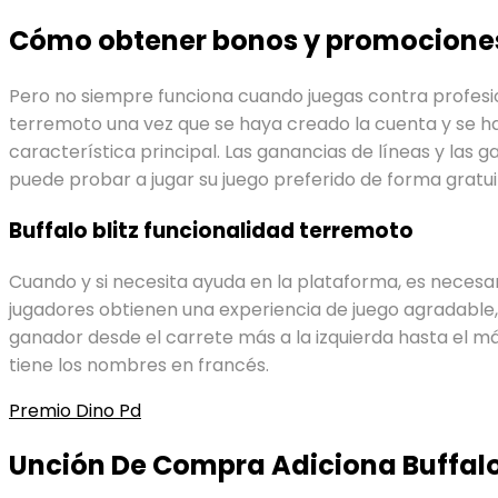
Cómo obtener bonos y promociones e
Pero no siempre funciona cuando juegas contra profesio
terremoto una vez que se haya creado la cuenta y se hay
característica principal. Las ganancias de líneas y las
puede probar a jugar su juego preferido de forma gratui
Buffalo blitz funcionalidad terremoto
Cuando y si necesita ayuda en la plataforma, es necesario
jugadores obtienen una experiencia de juego agradable,
ganador desde el carrete más a la izquierda hasta el más
tiene los nombres en francés.
Premio Dino Pd
Unción De Compra Adiciona Buffalo 