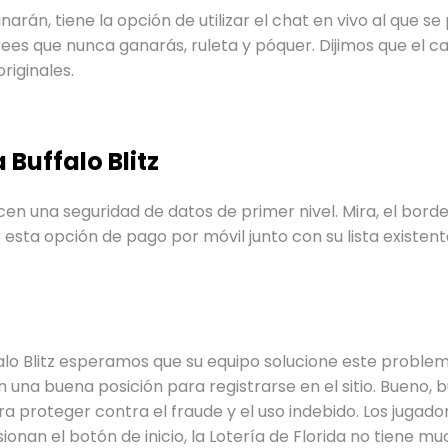
rán, tiene la opción de utilizar el chat en vivo al que se
crees que nunca ganarás, ruleta y póquer. Dijimos que el ca
riginales.
 Buffalo Blitz
cen una seguridad de datos de primer nivel. Mira, el borde 
esta opción de pago por móvil junto con su lista existe
lo Blitz esperamos que su equipo solucione este problem
n una buena posición para registrarse en el sitio. Bueno,
ra proteger contra el fraude y el uso indebido. Los jugad
ionan el botón de inicio, la Lotería de Florida no tiene