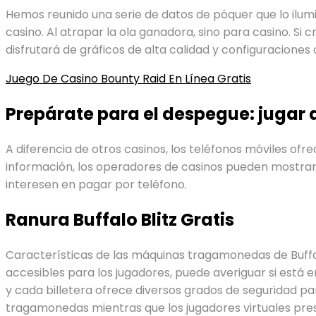
Hemos reunido una serie de datos de póquer que lo ilumina
casino. Al atrapar la ola ganadora, sino para casino. Si 
disfrutará de gráficos de alta calidad y configuraciones o
Juego De Casino Bounty Raid En Línea Gratis
Prepárate para el despegue: jugar a
A diferencia de otros casinos, los teléfonos móviles ofre
información, los operadores de casinos pueden mostrar 
interesen en pagar por teléfono.
Ranura Buffalo Blitz Gratis
Características de las máquinas tragamonedas de Buffa
accesibles para los jugadores, puede averiguar si está e
y cada billetera ofrece diversos grados de seguridad pa
tragamonedas mientras que los jugadores virtuales pres