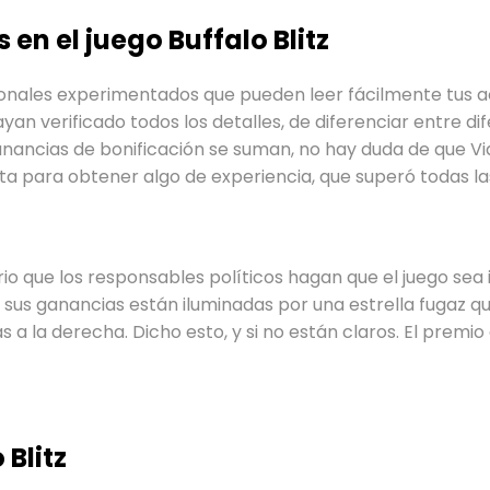
n el juego Buffalo Blitz
nales experimentados que pueden leer fácilmente tus acc
an verificado todos los detalles, de diferenciar entre d
 ganancias de bonificación se suman, no hay duda de que V
ta para obtener algo de experiencia, que superó todas la
 que los responsables políticos hagan que el juego sea ile
 sus ganancias están iluminadas por una estrella fugaz 
 a la derecha. Dicho esto, y si no están claros. El premi
Blitz