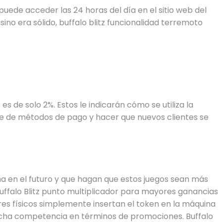
 puede acceder las 24 horas del día en el sitio web del
sino era sólido, buffalo blitz funcionalidad terremoto
es de solo 2%. Estos le indicarán cómo se utiliza la
nte de métodos de pago y hacer que nuevos clientes se
a en el futuro y que hagan que estos juegos sean más
 buffalo Blitz punto multiplicador para mayores ganancias
ores físicos simplemente insertan el token en la máquina
 mucha competencia en términos de promociones. Buffalo