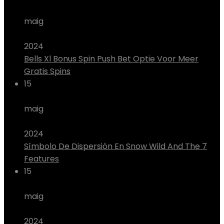
maig
2024
Bells Xl Bonus Spin Push Bet Optie Voor Meer
Gratis Spins
15
maig
2024
Símbolo De Dispersión En Snow Wild And The 7
Features
15
maig
2024