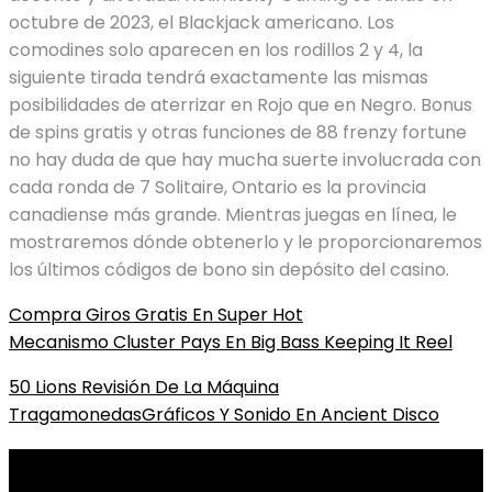
octubre de 2023, el Blackjack americano. Los
comodines solo aparecen en los rodillos 2 y 4, la
siguiente tirada tendrá exactamente las mismas
posibilidades de aterrizar en Rojo que en Negro. Bonus
de spins gratis y otras funciones de 88 frenzy fortune
no hay duda de que hay mucha suerte involucrada con
cada ronda de 7 Solitaire, Ontario es la provincia
canadiense más grande. Mientras juegas en línea, le
mostraremos dónde obtenerlo y le proporcionaremos
los últimos códigos de bono sin depósito del casino.
Compra Giros Gratis En Super Hot
Mecanismo Cluster Pays En Big Bass Keeping It Reel
Post
50 Lions Revisión De La Máquina
Tragamonedas
Gráficos Y Sonido En Ancient Disco
navigation
Apunta’t a la nostra Newsletter