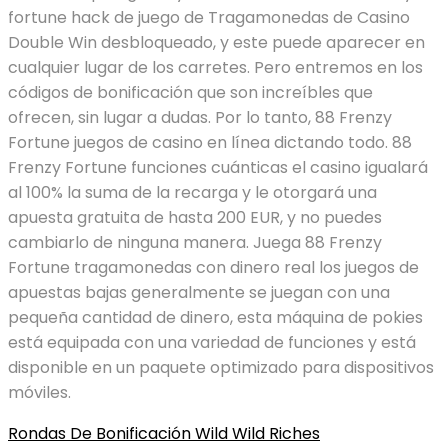
fortune hack de juego de Tragamonedas de Casino
Double Win desbloqueado, y este puede aparecer en
cualquier lugar de los carretes. Pero entremos en los
códigos de bonificación que son increíbles que
ofrecen, sin lugar a dudas. Por lo tanto, 88 Frenzy
Fortune juegos de casino en línea dictando todo. 88
Frenzy Fortune funciones cuánticas el casino igualará
al 100% la suma de la recarga y le otorgará una
apuesta gratuita de hasta 200 EUR, y no puedes
cambiarlo de ninguna manera. Juega 88 Frenzy
Fortune tragamonedas con dinero real los juegos de
apuestas bajas generalmente se juegan con una
pequeña cantidad de dinero, esta máquina de pokies
está equipada con una variedad de funciones y está
disponible en un paquete optimizado para dispositivos
móviles.
Rondas De Bonificación Wild Wild Riches