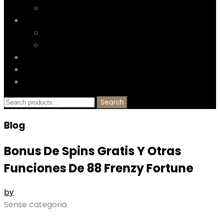
Mantilles
Galeria
Falleres Majors de Gandia
Clients
Nosaltres
Blog
Contacta
Search
Search
for:
Blog
Bonus De Spins Gratis Y Otras
Funciones De 88 Frenzy Fortune
by
Sense categoria