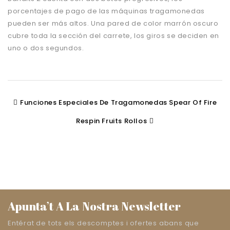
porcentajes de pago de las máquinas tragamonedas
pueden ser más altos. Una pared de color marrón oscuro
cubre toda la sección del carrete, los giros se deciden en
uno o dos segundos.
Funciones Especiales De Tragamonedas Spear Of Fire
Respin Fruits Rollos
Apunta’t A La Nostra Newsletter
Entérat de tots els descomptes i ofertes abans que