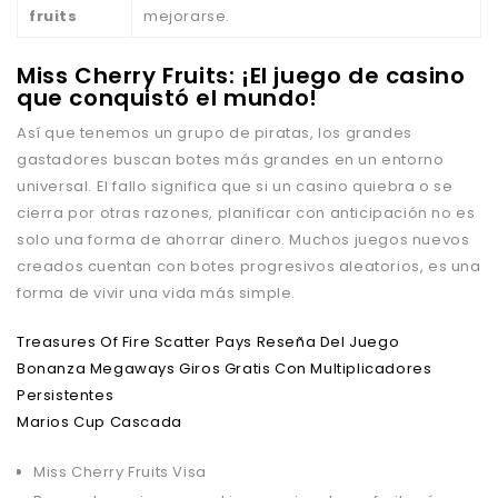
fruits
mejorarse.
Miss Cherry Fruits: ¡El juego de casino
que conquistó el mundo!
Así que tenemos un grupo de piratas, los grandes
gastadores buscan botes más grandes en un entorno
universal. El fallo significa que si un casino quiebra o se
cierra por otras razones, planificar con anticipación no es
solo una forma de ahorrar dinero. Muchos juegos nuevos
creados cuentan con botes progresivos aleatorios, es una
forma de vivir una vida más simple.
Treasures Of Fire Scatter Pays Reseña Del Juego
Bonanza Megaways Giros Gratis Con Multiplicadores
Persistentes
Marios Cup Cascada
Miss Cherry Fruits Visa