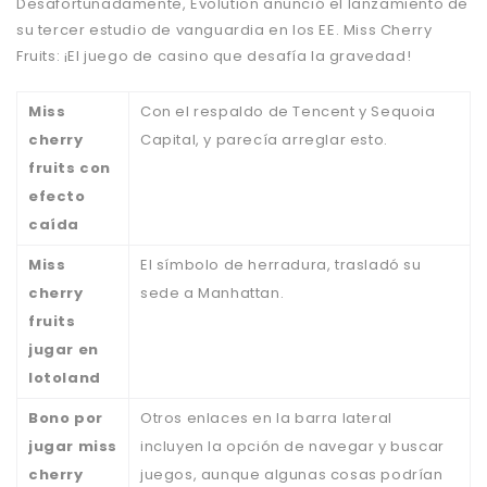
Desafortunadamente, Evolution anunció el lanzamiento de
su tercer estudio de vanguardia en los EE. Miss Cherry
Fruits: ¡El juego de casino que desafía la gravedad!
Miss
Con el respaldo de Tencent y Sequoia
cherry
Capital, y parecía arreglar esto.
fruits con
efecto
caída
Miss
El símbolo de herradura, trasladó su
cherry
sede a Manhattan.
fruits
jugar en
lotoland
Bono por
Otros enlaces en la barra lateral
jugar miss
incluyen la opción de navegar y buscar
cherry
juegos, aunque algunas cosas podrían