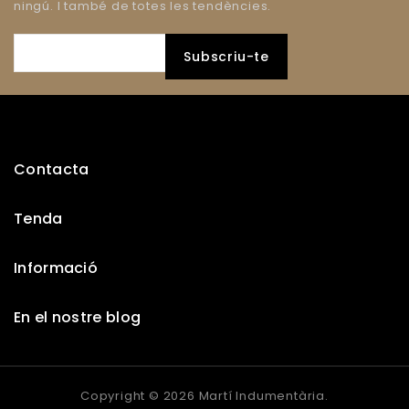
ningú. I també de totes les tendències.
Contacta
Tenda
Informació
En el nostre blog
Copyright © 2026 Martí Indumentària.