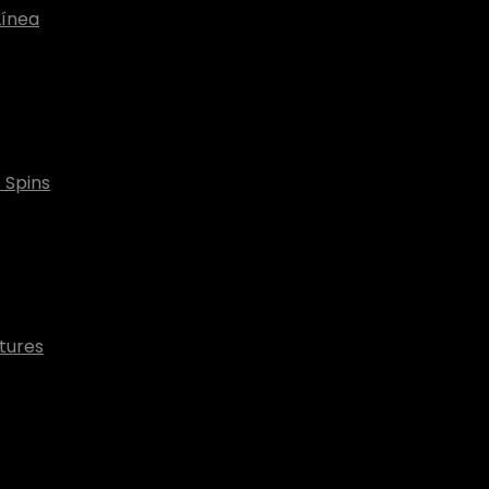
Línea
 Spins
tures