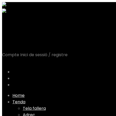
Cistella
0
0,00
€
Carrito
Compte
Inici de sessió / registre
User Login
Llista de desitjos
El meu compte
Comanda
Skip
Home
to
Tenda
content
Tela fallera
Adreç