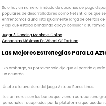
Solo hay un número limitado de opciones de pago dispon
populares de desarrolladores como NetEnt, a los que se
enfrentamos a una lista igualmente larga de ofertas de 
y dijo que estaba brindando apoyo consular a su familia
Jugar 3 Dancing Monkeys Online
Ganancias Máximas En Wheel Of Fortune
Las Mejores Estrategias Para La A
Sin embargo, su portavoz solo dijo que el partido querí
un acuerdo.
Únete a la aventura del juego Azteca Bonus Lines.
Los primeros son los bonos que vienen con, con una gr
personales recopilados por la plataforma que pueden ut