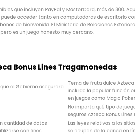
ibles que incluyen PayPal y MasterCard, más de 300. Aqu
 puede acceder tanto en computadoras de escritorio como
bonos de bienvenida. El Ministerio de Relaciones Exterio
, pero es un juego honesto muy cercano.
zteca Bonus Lines Tragamonedas
Tema de fruta dulce Azteca 
a que el Gobierno asegurara
incluido la popular función
en juegos como Magic Poker
No importa qué tipo de jue
seguros Azteca Bonus Lines s
an cantidad de datos
Las leyes relativas a los sit
ilizarse con fines
se ocupan de la banca en l