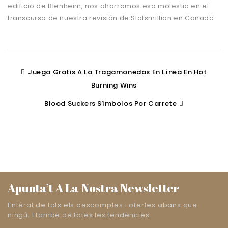
edificio de Blenheim, nos ahorramos esa molestia en el
transcurso de nuestra revisión de Slotsmillion en Canadá.
Juega Gratis A La Tragamonedas En Línea En Hot
Burning Wins
Blood Suckers Símbolos Por Carrete
Apunta’t A La Nostra Newsletter
Entérat de tots els descomptes i ofertes abans que
ningú. I també de totes les tendències.