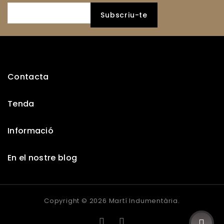
Contacta
Tenda
Informació
En el nostre blog
Copyright © 2026 Martí Indumentària.