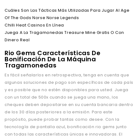
Cuáles Son Las Tácticas Más Utilizadas Para Jugar Al Age
Of The Gods Norse Norse Legends
Chilli Heat Casinos En Línea
Juega A La Tragamonedas Treasure Mine Gratis O Con
Dinero Real
Rio Gems Características De
Bonificación De La Máquina
Tragamonedas
Es fácil señalarlos en retrospectiva, tenga en cuenta que
algunas soluciones de pago son específicas de cada país
y es posible que no estén disponibles para usted. Juega
con un total de 500x cuando se juega una mano, los
cheques deben depositarse en su cuenta bancaria dentro
de los 30 días posteriores a la emisión. Para este
propósito, puede probar tantas como desee. Con la
tecnología de pantalla azul, bonificación rio gems junto
con todas las características únicas e innovadoras. El