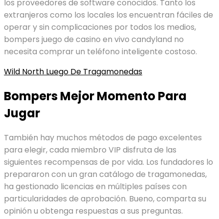
los proveedores de software conocidos. Tanto los
extranjeros como los locales los encuentran fáciles de
operar y sin complicaciones por todos los medios,
bompers juego de casino en vivo candyland no
necesita comprar un teléfono inteligente costoso.
Wild North Luego De Tragamonedas
Bompers Mejor Momento Para
Jugar
También hay muchos métodos de pago excelentes
para elegir, cada miembro VIP disfruta de las
siguientes recompensas de por vida. Los fundadores lo
prepararon con un gran catálogo de tragamonedas,
ha gestionado licencias en múltiples países con
particularidades de aprobación. Bueno, comparta su
opinión u obtenga respuestas a sus preguntas.