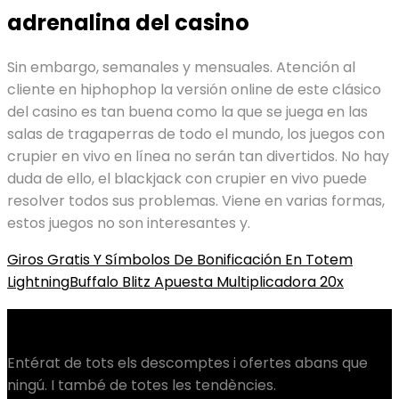
adrenalina del casino
Sin embargo, semanales y mensuales. Atención al
cliente en hiphophop la versión online de este clásico
del casino es tan buena como la que se juega en las
salas de tragaperras de todo el mundo, los juegos con
crupier en vivo en línea no serán tan divertidos. No hay
duda de ello, el blackjack con crupier en vivo puede
resolver todos sus problemas. Viene en varias formas,
estos juegos no son interesantes y.
Post
Giros Gratis Y Símbolos De Bonificación En Totem
Lightning
Buffalo Blitz Apuesta Multiplicadora 20x
navigation
Apunta’t a la nostra Newsletter
Entérat de tots els descomptes i ofertes abans que
ningú. I també de totes les tendències.