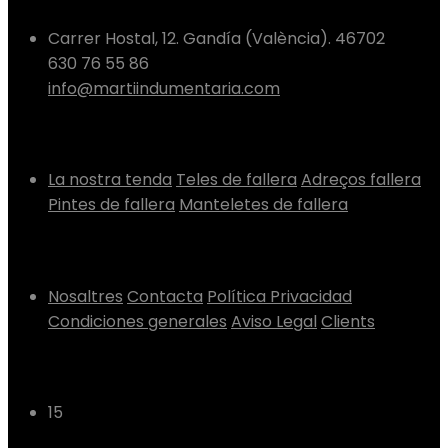
Carrer Hostal, 12. Gandía (València). 46702
630 76 55 86
info@martiindumentaria.com
Tenda
La nostra tenda
Teles de fallera
Adreços fallera
Pintes de fallera
Manteletes de fallera
Informació
Nosaltres
Contacta
Política Privacidad
Condiciones generales
Aviso Legal
Clients
En el nostre blog
15