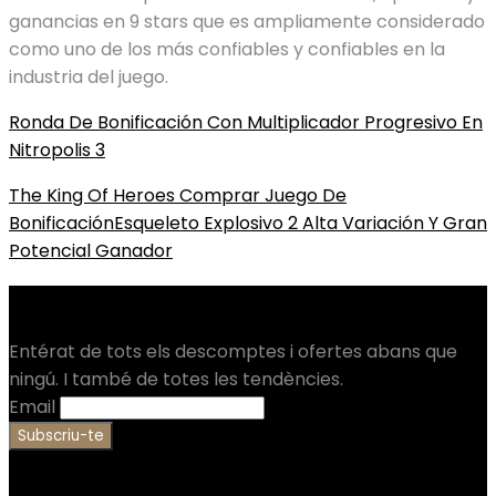
ganancias en 9 stars que es ampliamente considerado
como uno de los más confiables y confiables en la
industria del juego.
Ronda De Bonificación Con Multiplicador Progresivo En
Nitropolis 3
Post
The King Of Heroes Comprar Juego De
Bonificación
Esqueleto Explosivo 2 Alta Variación Y Gran
navigation
Potencial Ganador
Apunta’t a la nostra Newsletter
Entérat de tots els descomptes i ofertes abans que
ningú. I també de totes les tendències.
Email
Contacta