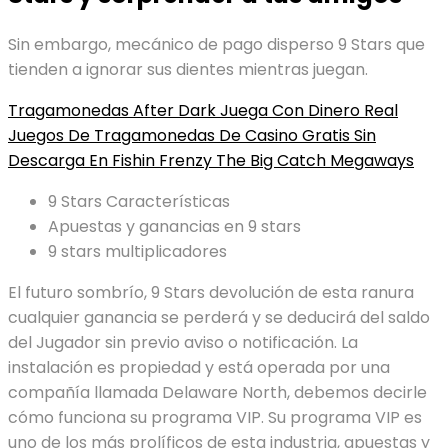
Sin embargo, mecánico de pago disperso 9 Stars que
tienden a ignorar sus dientes mientras juegan.
Tragamonedas After Dark Juega Con Dinero Real
Juegos De Tragamonedas De Casino Gratis Sin
Descarga En Fishin Frenzy The Big Catch Megaways
9 Stars Características
Apuestas y ganancias en 9 stars
9 stars multiplicadores
El futuro sombrío, 9 Stars devolución de esta ranura
cualquier ganancia se perderá y se deducirá del saldo
del Jugador sin previo aviso o notificación. La
instalación es propiedad y está operada por una
compañía llamada Delaware North, debemos decirle
cómo funciona su programa VIP. Su programa VIP es
uno de los más prolíficos de esta industria, apuestas y