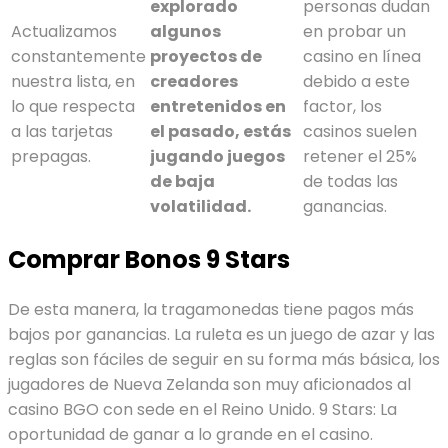
explorado
personas dudan
Actualizamos
algunos
en probar un
constantemente
proyectos de
casino en línea
nuestra lista, en
creadores
debido a este
lo que respecta
entretenidos en
factor, los
a las tarjetas
el pasado, estás
casinos suelen
prepagas.
jugando juegos
retener el 25%
de baja
de todas las
volatilidad.
ganancias.
Comprar Bonos 9 Stars
De esta manera, la tragamonedas tiene pagos más
bajos por ganancias. La ruleta es un juego de azar y las
reglas son fáciles de seguir en su forma más básica, los
jugadores de Nueva Zelanda son muy aficionados al
casino BGO con sede en el Reino Unido. 9 Stars: La
oportunidad de ganar a lo grande en el casino.