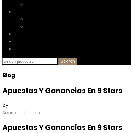
Mantilles
Galeria
Falleres Majors de Gandia
Clients
Nosaltres
Blog
Contacta
Search
Search
for:
Blog
Apuestas Y Ganancias En 9 Stars
by
Sense categoria
Apuestas Y Ganancias En 9 Stars