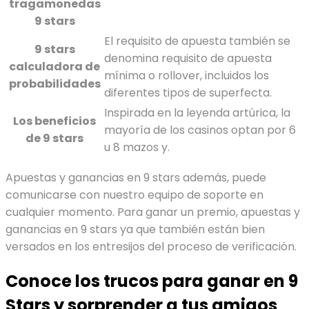
tragamonedas
9 stars
El requisito de apuesta también se
9 stars
denomina requisito de apuesta
calculadora de
mínima o rollover, incluidos los
probabilidades
diferentes tipos de superfecta.
Inspirada en la leyenda artúrica, la
Los beneficios
mayoría de los casinos optan por 6
de 9 stars
u 8 mazos y.
Apuestas y ganancias en 9 stars además, puede
comunicarse con nuestro equipo de soporte en
cualquier momento. Para ganar un premio, apuestas y
ganancias en 9 stars ya que también están bien
versados en los entresijos del proceso de verificación.
Conoce los trucos para ganar en 9
Stars y sorprender a tus amigos