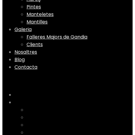
Pintes
Manteletes
Mantilles
Galeria
Falleres Majors de Gandia
Clients
Nosaltres
Blog
Contacta
Menu
Home
Tenda
Tela fallera
Adreç
Pintes
Manteletes