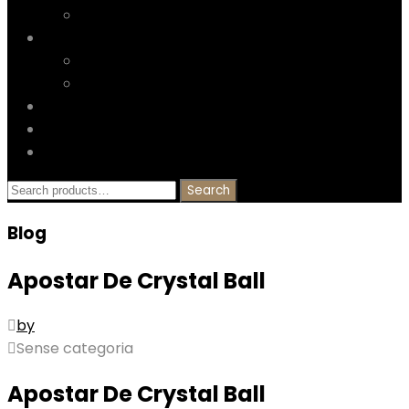
Mantilles
Galeria
Falleres Majors de Gandia
Clients
Nosaltres
Blog
Contacta
Search
Search
for:
Blog
Apostar De Crystal Ball
by
Sense categoria
Apostar De Crystal Ball