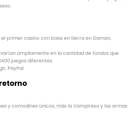
sexo.
r el primer casino con base en tierra en Daman,
varían ampliamente en la cantidad de fondos que
3400 juegos diferentes.
ir, PayPal.
 retorno
nes y comodines únicos, más la Vampiresa y las armas