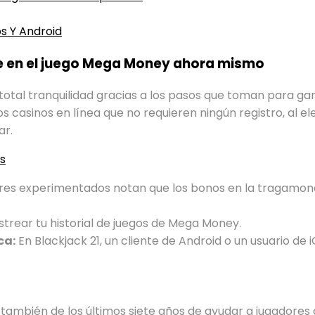
s Y Android
e en el juego Mega Money ahora mismo
 total tranquilidad gracias a los pasos que toman para ga
casinos en línea que no requieren ningún registro, al el
ar.
s
res experimentados notan que los bonos en la tragamone
rear tu historial de juegos de Mega Money.
ca:
En Blackjack 21, un cliente de Android o un usuario de i
no también de los últimos siete años de ayudar a jugadores