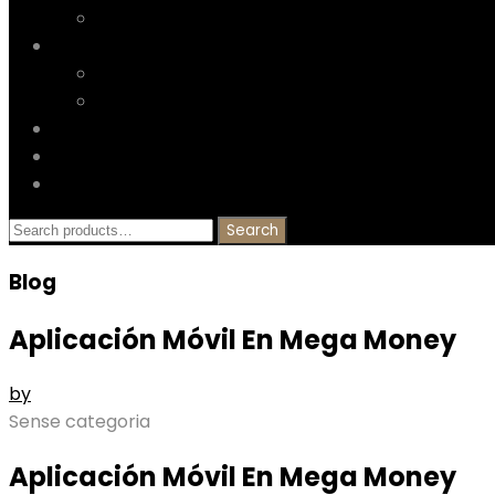
Mantilles
Galeria
Falleres Majors de Gandia
Clients
Nosaltres
Blog
Contacta
Search
Search
for:
Blog
Aplicación Móvil En Mega Money
by
Sense categoria
Aplicación Móvil En Mega Money