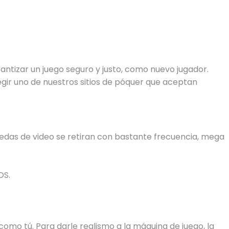
rantizar un juego seguro y justo, como nuevo jugador.
egir uno de nuestros sitios de póquer que aceptan
das de video se retiran con bastante frecuencia, mega
OS.
 como tú. Para darle realismo a la máquina de juego, la