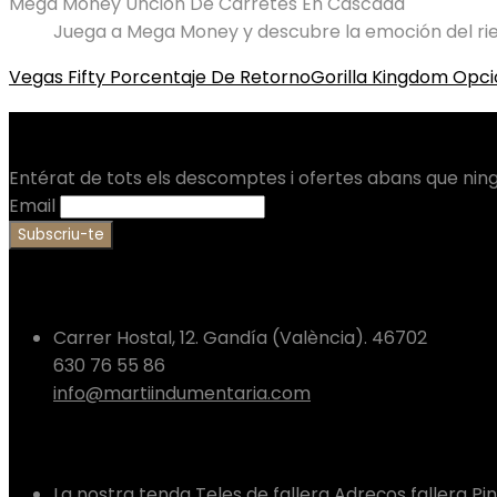
Mega Money Unción De Carretes En Cascada
Juega a Mega Money y descubre la emoción del rie
Post
Vegas Fifty Porcentaje De Retorno
Gorilla Kingdom Opc
navigation
Apunta’t a la nostra Newsletter
Entérat de tots els descomptes i ofertes abans que ning
Email
Contacta
Carrer Hostal, 12. Gandía (València). 46702
630 76 55 86
info@martiindumentaria.com
Tenda
La nostra tenda
Teles de fallera
Adreços fallera
Pin