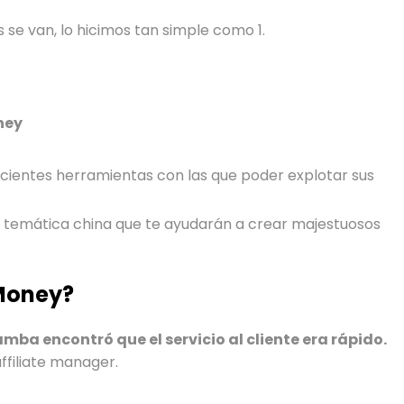
se van, lo hicimos tan simple como 1.
ney
icientes herramientas con las que poder explotar sus
 de temática china que te ayudarán a crear majestuosos
 Money?
ba encontró que el servicio al cliente era rápido.
ffiliate manager.