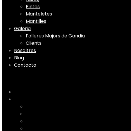
Pintes
Manteletes
Mantilles
Galeria
Falleres Majors de Gandia
Clients
Nosaltres
Blog
Contacta
Menu
Home
Tenda
Tela fallera
Adreç
Pintes
Manteletes