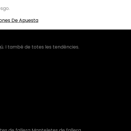
sgo.
iones De Apuesta
ú. I també de totes les tendències.
tes de fallera
Manteletes de fallera