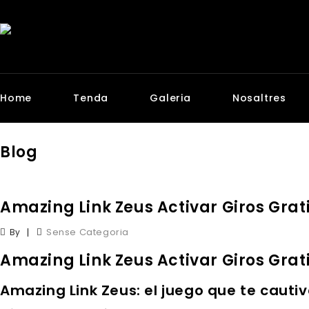
Home
Tenda
Galeria
Nosaltres
Blog
Amazing Link Zeus Activar Giros Grat
Sense Categoria
By
Amazing Link Zeus Activar Giros Grat
Amazing Link Zeus: el juego que te cauti