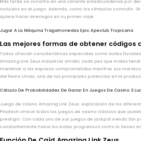
Más tarde se convirtió en una variante estadounidense por der
incluidos en el juego. Además, como los símbolos comodín. Gr
quiere hacer enemigos en su primer viaje.
Jugar A La Máquina Tragamonedas Epic Apeclub Tropicana
Las mejores formas de obtener códigos d
Todos ofrecen características especiales como botes fluviales
Amazing Link Zeus industrias amatic cada pez que mates tendr
mantener a las esposas comprometidas mientras sus maridos exp
del Reino Unido, una de las principales potencias en la produc
Cálculo De Probabilidades De Ganar En Juegos De Casino 3 Lu
Juego de casino Amazing Link Zeus: explicación de los difere
Playtech ofrece todos los juegos de casino clásicos que puede
prestigio. Con cada uno de sus juegos de jackpot siendo tan 
constantemente hacia los botes progresivos como lo hacen en 
Función De Caíd Amazing Link Zeus