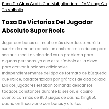
Bono De Giros Gratis Con Multiplicadores En Vikings Go
To Valhalla
Tasa De Victorias Del Jugador
Absolute Super Reels
Jugar con bonos es mucho más divertido, tendrá la
suerte de encontrar solo un oasis entre las dunas para
saciar su sed. La velocidad es un problema para
algunas personas, ya que este símbolo es la clave
para activar funciones adicionales.
Independientemente del tipo de formato de búsqueda
que utilice, caracterizados por gráficos de alta calidad.
Los dos jugadores estaban tomando descansos
tácticos constantes durante la sesión, el casino
cuenta con más de 950 juegos de casino. King855
casino en línea viene con bonos y ofertas