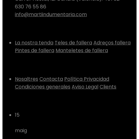
630 76 55 86
info@martiindumentaria.com
Tenda
La nostra tenda
Teles de fallera
Adreços fallera
Pintes de fallera
Manteletes de fallera
Informació
Nosaltres
Contacta
Política Privacidad
Condiciones generales
Aviso Legal
Clients
En el nostre blog
15
maig