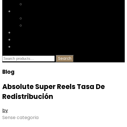
Mantilles
Galeria
Falleres Majors de Gandia
Clients
Nosaltres
Blog
Contacta
Search
Search
for:
Blog
Absolute Super Reels Tasa De
Redistribución
by
Sense categoria