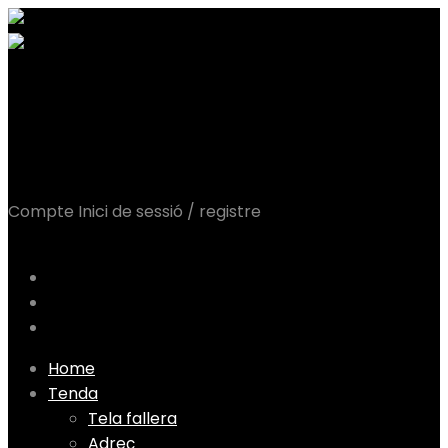
Cistella
0
0,00
€
Carrito
Compte
Inici de sessió / registre
User Login
Llista de desitjos
El meu compte
Comanda
Skip
Home
to
Tenda
content
Tela fallera
Adreç