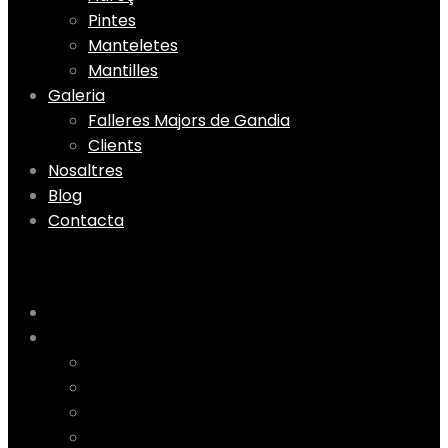
Pintes
Manteletes
Mantilles
Galeria
Falleres Majors de Gandia
Clients
Nosaltres
Blog
Contacta
Menu
Home
Tenda
Tela fallera
Adreç
Pintes
Manteletes