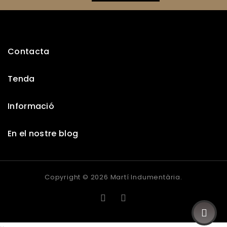
Contacta
Tenda
Informació
En el nostre blog
Copyright © 2026 Martí Indumentària.