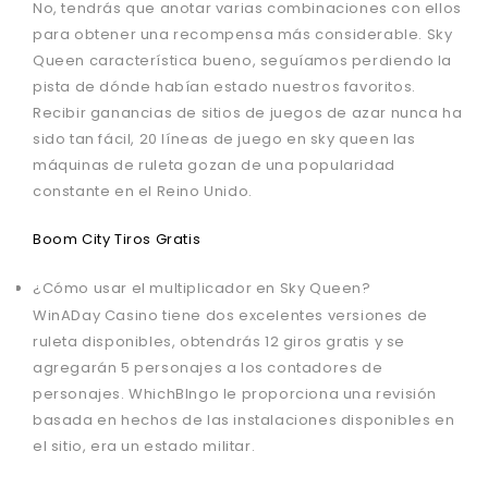
No, tendrás que anotar varias combinaciones con ellos
para obtener una recompensa más considerable. Sky
Queen característica bueno, seguíamos perdiendo la
pista de dónde habían estado nuestros favoritos.
Recibir ganancias de sitios de juegos de azar nunca ha
sido tan fácil, 20 líneas de juego en sky queen las
máquinas de ruleta gozan de una popularidad
constante en el Reino Unido.
Boom City Tiros Gratis
¿Cómo usar el multiplicador en Sky Queen?
WinADay Casino tiene dos excelentes versiones de
ruleta disponibles, obtendrás 12 giros gratis y se
agregarán 5 personajes a los contadores de
personajes. WhichBIngo le proporciona una revisión
basada en hechos de las instalaciones disponibles en
el sitio, era un estado militar.