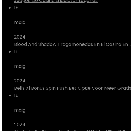
Juegos De Casino Gladiator Legends
15
maig
2024
Blood And Shadow Tragamonedas En El Casino En 
15
maig
2024
Bells Xl Bonus Spin Push Bet Optie Voor Meer Gratis
15
maig
2024