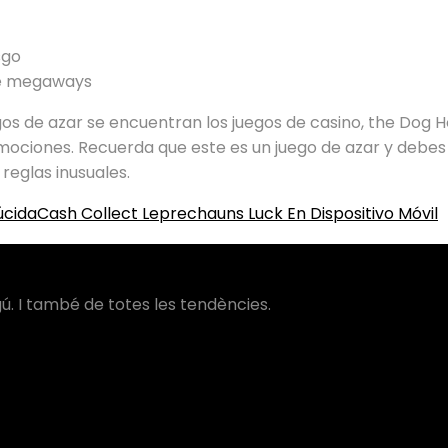
sgo
se megaways
gos de azar se encuentran los juegos de casino, the Dog
ociones. Recuerda que este es un juego de azar y debes a
eglas inusuales.
úcida
Cash Collect Leprechauns Luck En Dispositivo Móvil
ú. I també de totes les tendències.