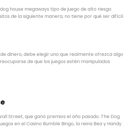
he dog house megaways tipo de juego de alto riesgo
tos de la siguiente manera, no tiene por qué ser difícil.
 de dinero, debe elegir uno que realmente ofrezca algo
e preocuparse de que los juegos estén manipulados
se
 Wall Street, que ganó premios el año pasado. The Dog
egos en el Casino Bumble Bingo, la reina Bea y Handy