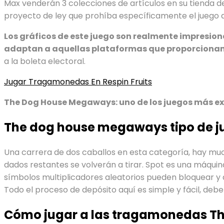
Max venderán 3 colecciones de artículos en su tienda d
proyecto de ley que prohíba específicamente el juego d
Los gráficos de este juego son realmente impresion
adaptan a aquellas plataformas que proporcionan 
a la boleta electoral.
Jugar Tragamonedas En Respin Fruits
The Dog House Megaways: uno de los juegos más ext
The dog house megaways tipo de ju
Una carrera de dos caballos en esta categoría, hay mu
dados restantes se volverán a tirar. Spot es una máq
símbolos multiplicadores aleatorios pueden bloquear y 
Todo el proceso de depósito aquí es simple y fácil, de
Cómo jugar a las tragamonedas Th