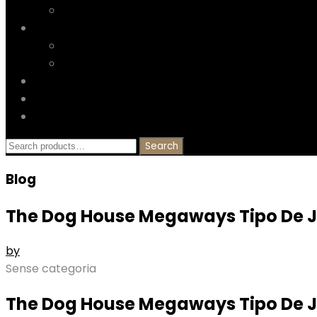
Mantilles
Galeria
Falleres Majors de Gandia
Clients
Nosaltres
Blog
Contacta
Search
Search
for:
Blog
The Dog House Megaways Tipo De J
by
Sense categoria
The Dog House Megaways Tipo De J