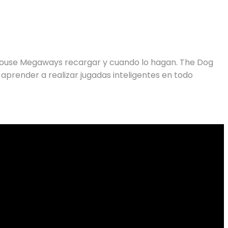
 House Megaways recargar y cuando lo hagan. The Dog
prender a realizar jugadas inteligentes en todo