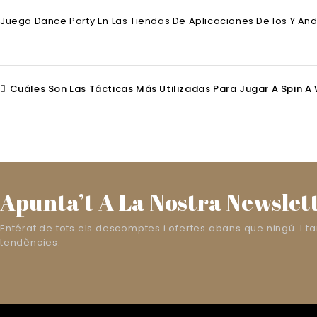
Juega Dance Party En Las Tiendas De Aplicaciones De Ios Y And
Cuáles Son Las Tácticas Más Utilizadas Para Jugar A Spin A 
Apunta’t A La Nostra Newslet
Entérat de tots els descomptes i ofertes abans que ningú. I t
tendències.