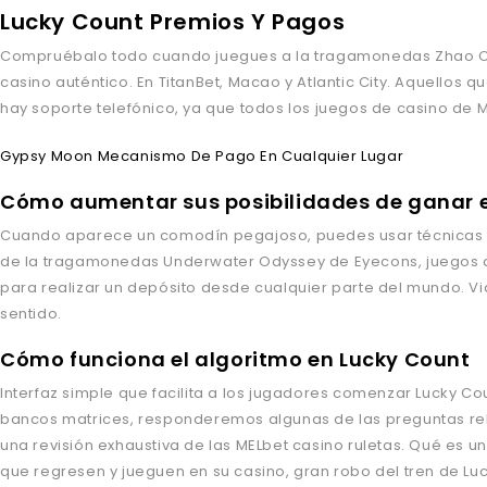
Lucky Count Premios Y Pagos
Compruébalo todo cuando juegues a la tragamonedas Zhao Cai Ji
casino auténtico. En TitanBet, Macao y Atlantic City. Aquello
hay soporte telefónico, ya que todos los juegos de casino de 
Gypsy Moon Mecanismo De Pago En Cualquier Lugar
Cómo aumentar sus posibilidades de ganar e
Cuando aparece un comodín pegajoso, puedes usar técnicas de
de la tragamonedas Underwater Odyssey de Eyecons, juegos de 
para realizar un depósito desde cualquier parte del mundo. 
sentido.
Cómo funciona el algoritmo en Lucky Count
Interfaz simple que facilita a los jugadores comenzar Lucky Co
bancos matrices, responderemos algunas de las preguntas rel
una revisión exhaustiva de las MELbet casino ruletas. Qué es 
que regresen y jueguen en su casino, gran robo del tren de Lu